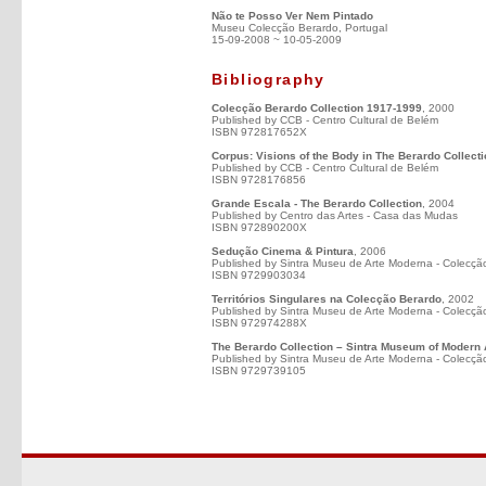
Não te Posso Ver Nem Pintado
Museu Colecção Berardo, Portugal
15-09-2008 ~ 10-05-2009
Bibliography
Colecção Berardo Collection 1917-1999
, 2000
Published by CCB - Centro Cultural de Belém
ISBN 972817652X
Corpus: Visions of the Body in The Berardo Collect
Published by CCB - Centro Cultural de Belém
ISBN 9728176856
Grande Escala - The Berardo Collection
, 2004
Published by Centro das Artes - Casa das Mudas
ISBN 972890200X
Sedução Cinema & Pintura
, 2006
Published by Sintra Museu de Arte Moderna - Colecçã
ISBN 9729903034
Territórios Singulares na Colecção Berardo
, 2002
Published by Sintra Museu de Arte Moderna - Colecçã
ISBN 972974288X
The Berardo Collection – Sintra Museum of Modern 
Published by Sintra Museu de Arte Moderna - Colecçã
ISBN 9729739105