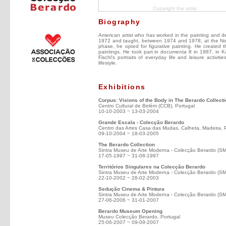
Copyright the artist
Biography
American artist who has worked in the painting and desi
1972 and taught, between 1974 and 1978, at the Nova S
phase, he opted for figurative painting. He created
paintings. He took part in documenta 8 in 1987, in K
Fischl's portraits of everyday life and leisure activit
lifestyle.
Exhibitions
Corpus: Visions of the Body in The Berardo Collect
Centro Cultural de Belém (CCB), Portugal
10-10-2003 ~ 13-03-2004
Grande Escala - Colecção Berardo
Centro das Artes Casa das Mudas, Calheta, Madeira, 
09-10-2004 ~ 18-03-2005
The Berardo Collection
Sintra Museu de Arte Moderna - Colecção Berardo (S
17-05-1997 ~ 31-08-1997
Territórios Singulares na Colecção Berardo
Sintra Museu de Arte Moderna - Colecção Berardo (S
22-10-2002 ~ 28-02-2003
Sedução Cinema & Pintura
Sintra Museu de Arte Moderna - Colecção Berardo (S
27-06-2006 ~ 31-01-2007
Berardo Museum Opening
Museu Colecção Berardo, Portugal
25-06-2007 ~ 09-09-2007