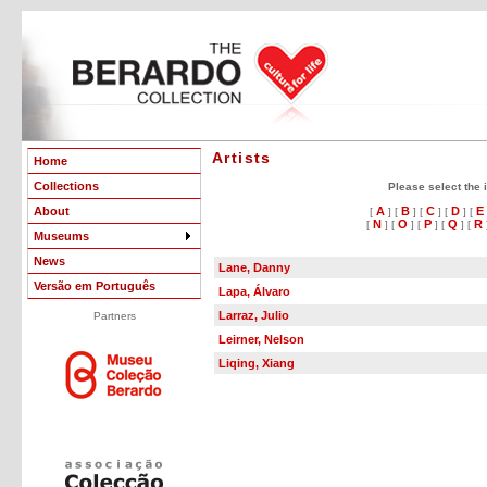
Artists
Home
Collections
Please select the in
About
A
B
C
D
E
[
] [
] [
] [
] [
N
O
P
Q
R
[
] [
] [
] [
] [
Museums
News
Lane, Danny
Versão em Português
Lapa, Álvaro
Larraz, Julio
Partners
Leirner, Nelson
Liqing, Xiang