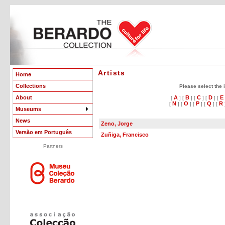
Artists
Home
Collections
Please select the in
About
A
B
C
D
E
[
] [
] [
] [
] [
N
O
P
Q
R
[
] [
] [
] [
] [
Museums
News
Zeno, Jorge
Versão em Português
Zuñiga, Francisco
Partners