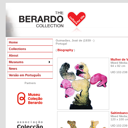
Guimarães, José de (1939 - )
Home
Portugal
Collections
Biography
(
)
About
Mulher de V
Museums
Mixed Media;
94 x 92 cm
News
UID 102-238
Versão em Português
Partners
Saltimbanc
Mixed Media;
120 x 100 c
UID 102-239