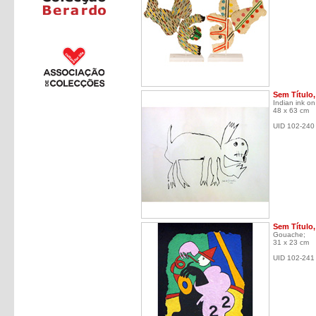
Sem Título,
Indian ink on
48 x 63 cm
UID 102-240
Sem Título,
Gouache;
31 x 23 cm
UID 102-241