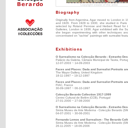
Copyright estate of the artist
Biography
Originally from Argentina, Agar moved to London in 
and 1926. From 1928 to 1930, she studied in Pari
selected by Roland Penrose and Herbert Read for the
Galleries, London in 1936. Agar exhibited with the Su
she began experimenting with other techniques an
concentrated on "tachist" paintings with surrealist feat
Exhibitions
O Surrealismo na Colecção Berardo - Estranho De
Palácio da Galeria, Câmara Municipal de Tavira, Portu
12-07-2003 ~ 14-09-2003
Faces and Places: Dada and Surrealist Portraits a
The Mayor Gallery, United Kingdom
18-11-1997 ~ 19-12-1997
Faces and Places: Dada and Surrealist Portraits a
FIAC, France
30-09-1997 ~ 06-10-1997
Colecção Berardo Collection 1917-1999
Centro Cultural de Belém (CCB), Portugal
27-01-2000 ~ 27-08-2000
O Surrealismo na Colecção Berardo - Estranho Des
Sintra Museu de Arte Moderna - Colecção Berardo (S
04-07-2001 ~ 30-06-2001
Fernando Lemos and Surrealism - The Berardo Coll
Sintra Museu de Arte Moderna - Colecção Berardo (S
26-11-2005 ~ 18-06-2006