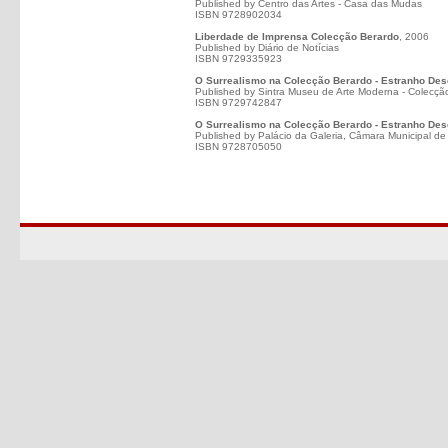
Published by Centro das Artes - Casa das Mudas
ISBN 9728902034
Liberdade de Imprensa Colecção Berardo
, 2006
Published by Diário de Notícias
ISBN 9729335923
O Surrealismo na Colecção Berardo - Estranho De
Published by Sintra Museu de Arte Moderna - Colecçã
ISBN 9729742847
O Surrealismo na Colecção Berardo - Estranho De
Published by Palácio da Galeria, Câmara Municipal de 
ISBN 9728705050