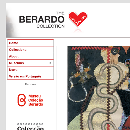
Home
Collections
About
Museums
News
Versão em Português
Partners