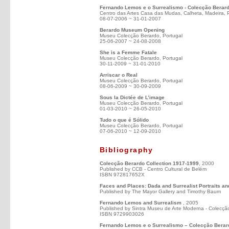
Fernando Lemos e o Surrealismo - Colecção Berar
Centro das Artes Casa das Mudas, Calheta, Madeira, 
08-07-2006 ~ 31-01-2007
Berardo Museum Opening
Museu Colecção Berardo, Portugal
25-06-2007 ~ 24-08-2008
She is a Femme Fatale
Museu Colecção Berardo, Portugal
30-11-2009 ~ 31-01-2010
Arriscar o Real
Museu Colecção Berardo, Portugal
08-06-2009 ~ 30-09-2009
Sous la Dictée de L’image
Museu Colecção Berardo, Portugal
01-03-2010 ~ 26-05-2010
Tudo o que é Sólido
Museu Colecção Berardo, Portugal
07-06-2010 ~ 12-09-2010
Bibliography
Colecção Berardo Collection 1917-1999
, 2000
Published by CCB - Centro Cultural de Belém
ISBN 972817652X
Faces and Places: Dada and Surrealist Portraits a
Published by The Mayor Gallery and Timothy Baum
Fernando Lemos and Surrealism
, 2005
Published by Sintra Museu de Arte Moderna - Colecçã
ISBN 9729903026
Fernando Lemos e o Surrealismo – Colecção Berar